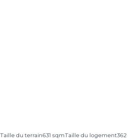
Taille du terrain
631 sqm
Taille du logement
362