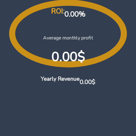
ROI:
0.00
%
Average monthly profit
0.00
$
Yearly Revenue
0.00
$