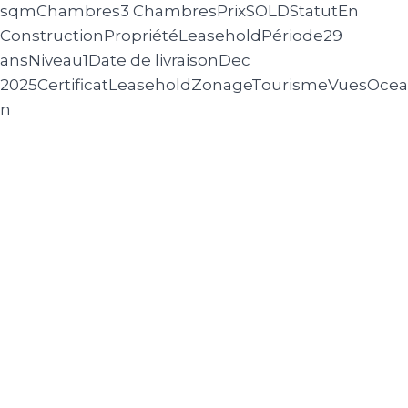
sqm
Chambres
3 Chambres
Prix
SOLD
Statut
En
Construction
Propriété
Leasehold
Période
29
ans
Niveau
1
Date de livraison
Dec
2025
Certificat
Leasehold
Zonage
Tourisme
Vues
Ocea
n