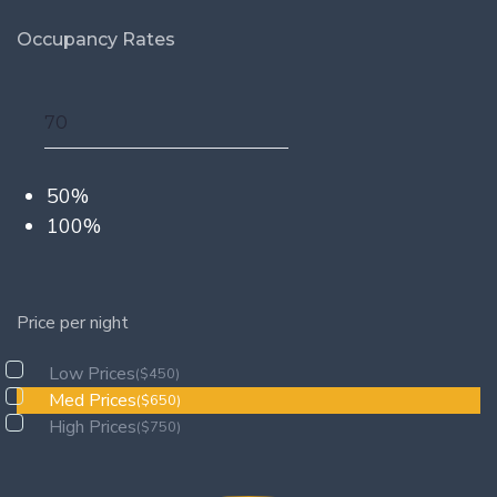
Occupancy Rates
50%
100%
Price per night
Low Prices
($450)
Med Prices
($650)
High Prices
($750)